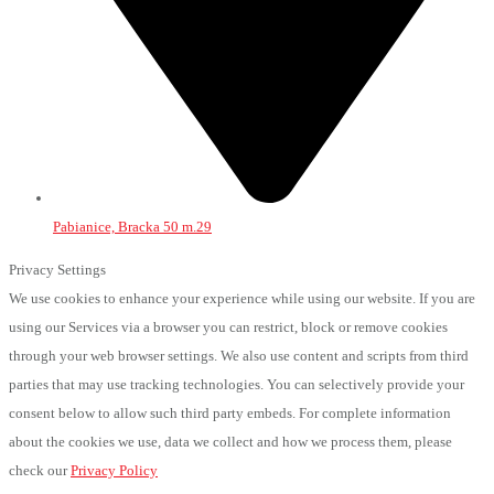
Pabianice, Bracka 50 m.29
Privacy Settings
We use cookies to enhance your experience while using our website. If you are
using our Services via a browser you can restrict, block or remove cookies
through your web browser settings. We also use content and scripts from third
parties that may use tracking technologies. You can selectively provide your
consent below to allow such third party embeds. For complete information
about the cookies we use, data we collect and how we process them, please
check our
Privacy Policy