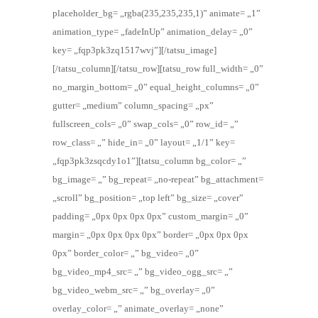
placeholder_bg= „rgba(235,235,235,1)” animate= „1”
animation_type= „fadeInUp” animation_delay= „0”
key= „fqp3pk3zq1517wvj”][/tatsu_image]
[/tatsu_column][/tatsu_row][tatsu_row full_width= „0”
no_margin_bottom= „0” equal_height_columns= „0”
gutter= „medium” column_spacing= „px”
fullscreen_cols= „0” swap_cols= „0” row_id= „”
row_class= „” hide_in= „0” layout= „1/1” key=
„fqp3pk3zsqcdy1o1”][tatsu_column bg_color= „”
bg_image= „” bg_repeat= „no-repeat” bg_attachment=
„scroll” bg_position= „top left” bg_size= „cover”
padding= „0px 0px 0px 0px” custom_margin= „0”
margin= „0px 0px 0px 0px” border= „0px 0px 0px
0px” border_color= „” bg_video= „0”
bg_video_mp4_src= „” bg_video_ogg_src= „”
bg_video_webm_src= „” bg_overlay= „0”
overlay_color= „” animate_overlay= „none”