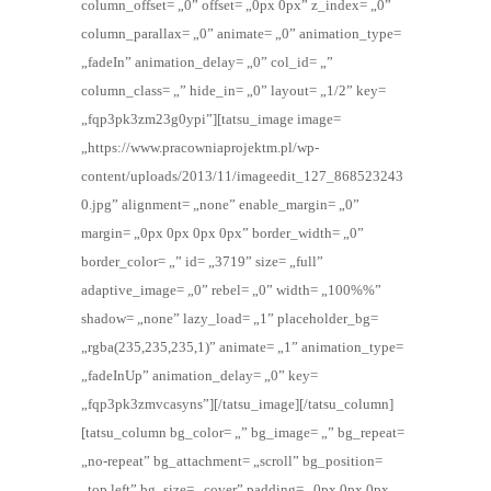
column_offset= „0” offset= „0px 0px” z_index= „0”
column_parallax= „0” animate= „0” animation_type=
„fadeIn” animation_delay= „0” col_id= „”
column_class= „” hide_in= „0” layout= „1/2” key=
„fqp3pk3zm23g0ypi”][tatsu_image image=
„https://www.pracowniaprojektm.pl/wp-
content/uploads/2013/11/imageedit_127_868523243
0.jpg” alignment= „none” enable_margin= „0”
margin= „0px 0px 0px 0px” border_width= „0”
border_color= „” id= „3719” size= „full”
adaptive_image= „0” rebel= „0” width= „100%%”
shadow= „none” lazy_load= „1” placeholder_bg=
„rgba(235,235,235,1)” animate= „1” animation_type=
„fadeInUp” animation_delay= „0” key=
„fqp3pk3zmvcasyns”][/tatsu_image][/tatsu_column]
[tatsu_column bg_color= „” bg_image= „” bg_repeat=
„no-repeat” bg_attachment= „scroll” bg_position=
„top left” bg_size= „cover” padding= „0px 0px 0px