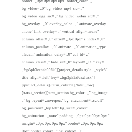
border= „0px 0px 0px 0px” border_color= „”
bg_video= „0” bg_video_mp4_src= „”
bg_video_ogg_src= „” bg_video_webm_src= „”
bg_overlay= „0” overlay_color= „” animate_overlay=
„none” link_overlay= „” vertical_align= „none”
column_offset= „0” offset= „0px 0px” z_index= „0”
column_parallax= „0” animate= „0” animation_type=
„fadeIn” animation_delay= „0” col_id= „”
column_class= „” hide_in= „0” layout= „1/1” key=
„fqp3pk3zen4a096k”][project_details style= „style3”
title_align= „left” key= „fqp3pk3zf6axiwsx”]
[/project_details][/tatsu_column][/tatsu_row]
[/tatsu_section][tatsu_section bg_color= „” bg_image=
„” bg_repeat= „no-repeat” bg_attachment= „scroll”
bg_position= „top left” bg_size= „cover”
bg_animation= „none” padding= „0px 0px 90px 0px ”
margin= „0px 0px 0px 0px” border= „0px 0px 0px
0px” border_color= „” bg_video= „0”