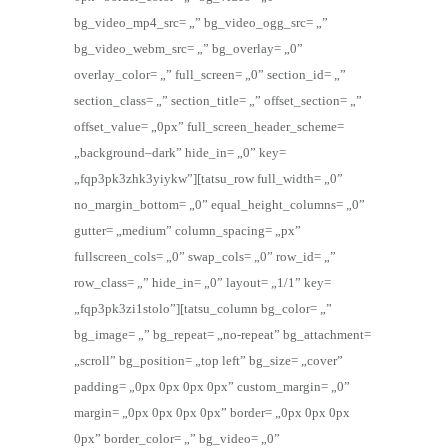
bg_video_mp4_src= „” bg_video_ogg_src= „”
bg_video_webm_src= „” bg_overlay= „0”
overlay_color= „” full_screen= „0” section_id= „”
section_class= „” section_title= „” offset_section= „”
offset_value= „0px” full_screen_header_scheme=
„background–dark” hide_in= „0” key=
„fqp3pk3zhk3yiykw”][tatsu_row full_width= „0”
no_margin_bottom= „0” equal_height_columns= „0”
gutter= „medium” column_spacing= „px”
fullscreen_cols= „0” swap_cols= „0” row_id= „”
row_class= „” hide_in= „0” layout= „1/1” key=
„fqp3pk3zi1stolo”][tatsu_column bg_color= „”
bg_image= „” bg_repeat= „no-repeat” bg_attachment=
„scroll” bg_position= „top left” bg_size= „cover”
padding= „0px 0px 0px 0px” custom_margin= „0”
margin= „0px 0px 0px 0px” border= „0px 0px 0px
0px” border_color= „” bg_video= „0”