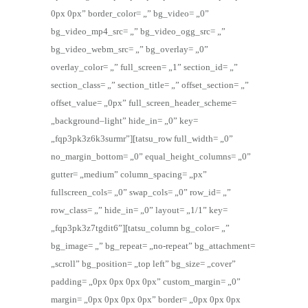
0px 0px” border_color= „” bg_video= „0”
bg_video_mp4_src= „” bg_video_ogg_src= „”
bg_video_webm_src= „” bg_overlay= „0”
overlay_color= „” full_screen= „1” section_id= „”
section_class= „” section_title= „” offset_section= „”
offset_value= „0px” full_screen_header_scheme=
„background–light” hide_in= „0” key=
„fqp3pk3z6k3surmr”][tatsu_row full_width= „0”
no_margin_bottom= „0” equal_height_columns= „0”
gutter= „medium” column_spacing= „px”
fullscreen_cols= „0” swap_cols= „0” row_id= „”
row_class= „” hide_in= „0” layout= „1/1” key=
„fqp3pk3z7tgdit6”][tatsu_column bg_color= „”
bg_image= „” bg_repeat= „no-repeat” bg_attachment=
„scroll” bg_position= „top left” bg_size= „cover”
padding= „0px 0px 0px 0px” custom_margin= „0”
margin= „0px 0px 0px 0px” border= „0px 0px 0px