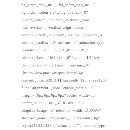
bg_video_mp4_src= „” bg_video_ogg_src= „”
bg_video_webm_src= „” bg_overlay= „0”
overlay_color= „” animate_overlay= „none”
link_overlay= „” vertical_align= „none”
column_offset= „0” offset= „0px 0px” z_index= „0”
column_parallax= „0” animate= „0” animation_type=
„fadeIn” animation_delay= „0” col_id= „”
column_class= „” hide_in= „0” layout= „1/1” key=
„fqp3pk3zib874nt6”][tatsu_image image=
„https://www.pracowniaprojektm.pl/wp-
content/uploads/2013/11/imageedit_125_739991268
5.jpg” alignment= „none” enable_margin= „0”
margin= „0px 0px 0px 0px” border_width= „0”
border_color= „” id= „3718” size= „full”
adaptive_image= „0” rebel= „0” width= „100%%”
shadow= „none” lazy_load= „1” placeholder_bg=
„rgba(235,235,235,1)” animate= „1” animation_type=