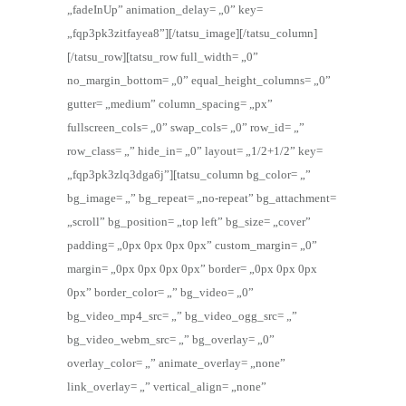
„fadeInUp” animation_delay= „0” key=
„fqp3pk3zitfayea8”][/tatsu_image][/tatsu_column]
[/tatsu_row][tatsu_row full_width= „0”
no_margin_bottom= „0” equal_height_columns= „0”
gutter= „medium” column_spacing= „px”
fullscreen_cols= „0” swap_cols= „0” row_id= „”
row_class= „” hide_in= „0” layout= „1/2+1/2” key=
„fqp3pk3zlq3dga6j”][tatsu_column bg_color= „”
bg_image= „” bg_repeat= „no-repeat” bg_attachment=
„scroll” bg_position= „top left” bg_size= „cover”
padding= „0px 0px 0px 0px” custom_margin= „0”
margin= „0px 0px 0px 0px” border= „0px 0px 0px
0px” border_color= „” bg_video= „0”
bg_video_mp4_src= „” bg_video_ogg_src= „”
bg_video_webm_src= „” bg_overlay= „0”
overlay_color= „” animate_overlay= „none”
link_overlay= „” vertical_align= „none”