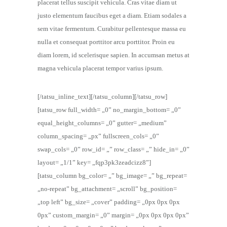
placerat tellus suscipit vehicula. Cras vitae diam ut
justo elementum faucibus eget a diam. Etiam sodales a
sem vitae fermentum. Curabitur pellentesque massa eu
nulla et consequat porttitor arcu porttitor. Proin eu
diam lorem, id scelerisque sapien. In accumsan metus at
magna vehicula placerat tempor varius ipsum.
[/tatsu_inline_text][/tatsu_column][/tatsu_row]
[tatsu_row full_width= „0” no_margin_bottom= „0”
equal_height_columns= „0” gutter= „medium”
column_spacing= „px” fullscreen_cols= „0”
swap_cols= „0” row_id= „” row_class= „” hide_in= „0”
layout= „1/1” key= „fqp3pk3zeadcizz8”]
[tatsu_column bg_color= „” bg_image= „” bg_repeat=
„no-repeat” bg_attachment= „scroll” bg_position=
„top left” bg_size= „cover” padding= „0px 0px 0px
0px” custom_margin= „0” margin= „0px 0px 0px 0px”