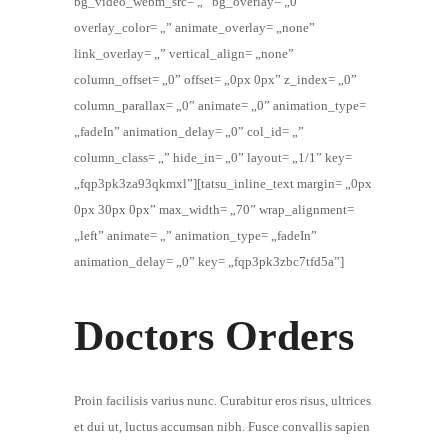
bg_video_webm_src= „” bg_overlay= „0”
overlay_color= „” animate_overlay= „none”
link_overlay= „” vertical_align= „none”
column_offset= „0” offset= „0px 0px” z_index= „0”
column_parallax= „0” animate= „0” animation_type=
„fadeIn” animation_delay= „0” col_id= „”
column_class= „” hide_in= „0” layout= „1/1” key=
„fqp3pk3za93qkmxl”][tatsu_inline_text margin= „0px
0px 30px 0px” max_width= „70” wrap_alignment=
„left” animate= „” animation_type= „fadeIn”
animation_delay= „0” key= „fqp3pk3zbc7tfd5a”]
Doctors Orders
Proin facilisis varius nunc. Curabitur eros risus, ultrices
et dui ut, luctus accumsan nibh. Fusce convallis sapien