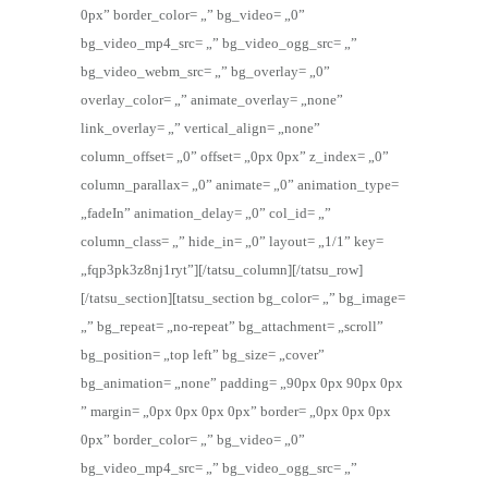
0px” border_color= „” bg_video= „0”
bg_video_mp4_src= „” bg_video_ogg_src= „”
bg_video_webm_src= „” bg_overlay= „0”
overlay_color= „” animate_overlay= „none”
link_overlay= „” vertical_align= „none”
column_offset= „0” offset= „0px 0px” z_index= „0”
column_parallax= „0” animate= „0” animation_type=
„fadeIn” animation_delay= „0” col_id= „”
column_class= „” hide_in= „0” layout= „1/1” key=
„fqp3pk3z8nj1ryt”][/tatsu_column][/tatsu_row]
[/tatsu_section][tatsu_section bg_color= „” bg_image=
„” bg_repeat= „no-repeat” bg_attachment= „scroll”
bg_position= „top left” bg_size= „cover”
bg_animation= „none” padding= „90px 0px 90px 0px
” margin= „0px 0px 0px 0px” border= „0px 0px 0px
0px” border_color= „” bg_video= „0”
bg_video_mp4_src= „” bg_video_ogg_src= „”