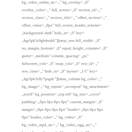
bg_video_webm_src= „” bg_overlay= „0”
overlay_color= „” full_screen= „0” section_id= „”
section_class= „” section_title= „” offset_section= „”
offset_value= „0px” full_screen_header_scheme=
„background–dark” hide_in= „0” key=
„fqp3pk3z9gb4uskb”][tatsu_row full_width= „0”
no_margin_bottom= „0” equal_height_columns= „0”
gutter= „medium” column_spacing= „px”
fullscreen_cols= „0” swap_cols= „0” row_id= „”
row_class= „” hide_in= „0” layout= „1/1” key=
„fqp3pk3z9y7psgdc”][tatsu_column bg_color= „”
bg_image= „” bg_repeat= „no-repeat” bg_attachment=
„scroll” bg_position= „top left” bg_size= „cover”
padding= „0px 0px 0px 0px” custom_margin= „0”
margin= „0px 0px 0px 0px” border= „0px 0px 0px
0px” border_color= „” bg_video= „0”
bg_video_mp4_src= „” bg_video_ogg_src= „”