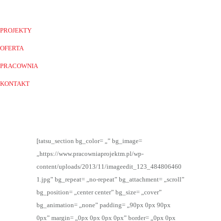
PROJEKTY
OFERTA
PRACOWNIA
KONTAKT
[tatsu_section bg_color= „” bg_image=
„https://www.pracowniaprojektm.pl/wp-
content/uploads/2013/11/imageedit_123_484806460
1.jpg” bg_repeat= „no-repeat” bg_attachment= „scroll”
bg_position= „center center” bg_size= „cover”
bg_animation= „none” padding= „90px 0px 90px
0px” margin= „0px 0px 0px 0px” border= „0px 0px