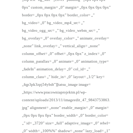
0px” custom_margin= „0” margin= „0px 0px 0px 0px”
border= „0px 0px 0px 0px” border_color= „”
bg_video= „0” bg_video_mp4_src= „”
bg_video_ogg_src= „” bg_video_webm_src= „”
bg_overlay= „0” overlay_color= „” animate_overlay=
„none” link_overlay= „” vertical_align= „none”
column_offset= „0” offset= „0px 0px” z_index= „0”
column_parallax= „0” animate= „0” animation_type=
„fadeIn” animation_delay= „0” col_id= „”
column_class= „” hide_in= „0” layout= „1/2” key=
„fqp3pk3zpj54ybdt”][tatsu_image image=
„https://www.pracowniaprojektm.pl/wp-
content/uploads/2013/11/imageedit_47_9843753863.
jpg” alignment= „none” enable_margin= „0” margin=
„0px 0px 0px 0px” border_width= „0” border_color=
„” id= „3720” size= „full” adaptive_image= „0” rebel=
„0” width= „100%%” shadow= „none” lazy_load= „1”