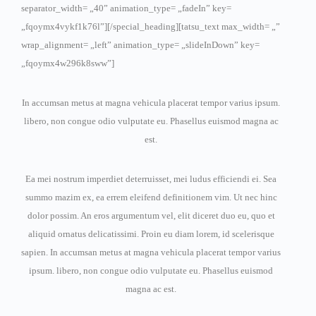
separator_width= „40” animation_type= „fadeIn” key=
„fqoymx4vykf1k76l”][/special_heading][tatsu_text max_width= „”
wrap_alignment= „left” animation_type= „slideInDown” key=
„fqoymx4w296k8sww”]
In accumsan metus at magna vehicula placerat tempor varius ipsum.
libero, non congue odio vulputate eu. Phasellus euismod magna ac
est.
Ea mei nostrum imperdiet deterruisset, mei ludus efficiendi ei. Sea
summo mazim ex, ea errem eleifend definitionem vim. Ut nec hinc
dolor possim. An eros argumentum vel, elit diceret duo eu, quo et
aliquid ornatus delicatissimi. Proin eu diam lorem, id scelerisque
sapien. In accumsan metus at magna vehicula placerat tempor varius
ipsum. libero, non congue odio vulputate eu. Phasellus euismod
magna ac est.