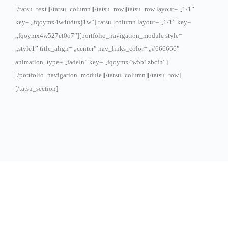
[/tatsu_text][/tatsu_column][/tatsu_row][tatsu_row layout= „1/1”
key= „fqoymx4w4uduxj1w”][tatsu_column layout= „1/1” key=
„fqoymx4w527et0o7”][portfolio_navigation_module style=
„style1” title_align= „center” nav_links_color= „#666666”
animation_type= „fadeIn” key= „fqoymx4w5b1zbcfh”]
[/portfolio_navigation_module][/tatsu_column][/tatsu_row]
[/tatsu_section]