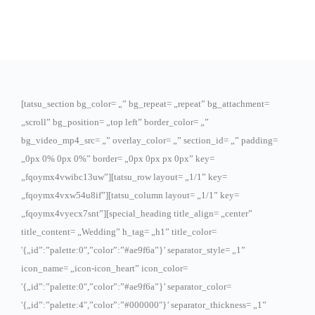
[tatsu_section bg_color= „” bg_repeat= „repeat” bg_attachment=
„scroll” bg_position= „top left” border_color= „”
bg_video_mp4_src= „” overlay_color= „” section_id= „” padding=
„0px 0% 0px 0%” border= „0px 0px px 0px” key=
„fqoymx4vwibc13uw”][tatsu_row layout= „1/1” key=
„fqoymx4vxw54u8if”][tatsu_column layout= „1/1” key=
„fqoymx4vyecx7snt”][special_heading title_align= „center”
title_content= „Wedding” h_tag= „h1” title_color=
'{„id”:”palette:0″,”color”:”#ae9f6a”}’ separator_style= „1”
icon_name= „icon-icon_heart” icon_color=
'{„id”:”palette:0″,”color”:”#ae9f6a”}’ separator_color=
'{„id”:”palette:4″,”color”:”#000000″}’ separator_thickness= „1”