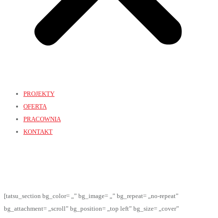
PROJEKTY
OFERTA
PRACOWNIA
KONTAKT
[tatsu_section bg_color= „” bg_image= „” bg_repeat= „no-repeat”
bg_attachment= „scroll” bg_position= „top left” bg_size= „cover”