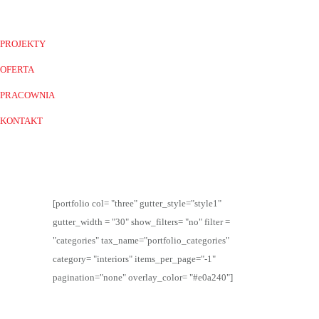
PROJEKTY
OFERTA
PRACOWNIA
KONTAKT
[portfolio col= "three" gutter_style="style1"
gutter_width = "30" show_filters= "no" filter =
"categories" tax_name="portfolio_categories"
category= "interiors" items_per_page="-1"
pagination="none" overlay_color= "#e0a240"]